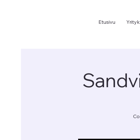
Etusivu
Yrityk
Sandvi
Co