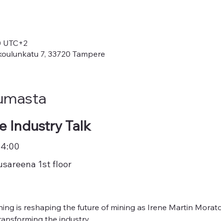
00 UTC+2
oulunkatu 7, 33720 Tampere
tumasta
 Industry Talk
14:00
sareena 1st floor
ing is reshaping the future of mining as Irene Martin Morat
ransforming the industry.