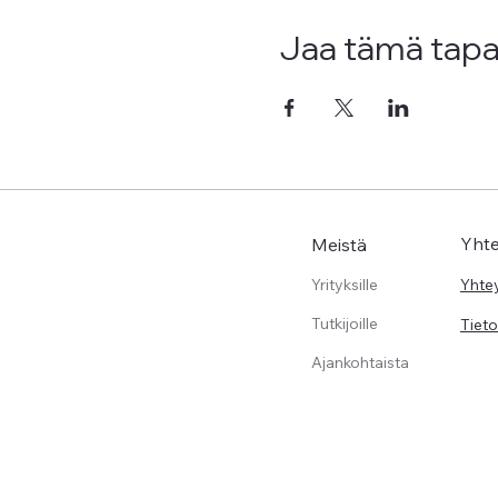
Jaa tämä tap
Yht
Meistä
Yrityksille
Yhte
Tutkijoille
Tiet
Ajankohtaista