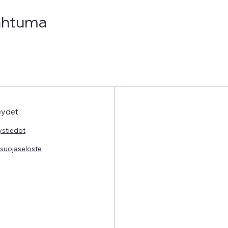
ahtuma
eydet
ystiedot
osuojaseloste