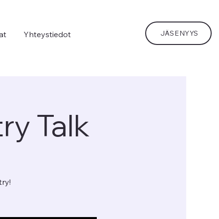
JÄSENYYS
lat
Yhteystiedot
ry Talk
ry!