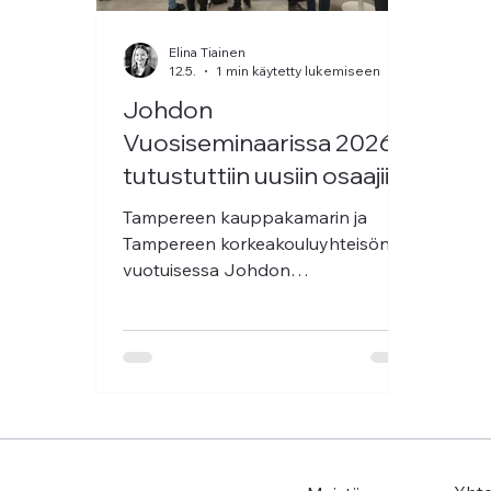
Elina Tiainen
12.5.
1 min käytetty lukemiseen
Johdon
Vuosiseminaarissa 2026
tutustuttiin uusiin osaajiin
Tampereen kauppakamarin ja
Tampereen korkeakouluyhteisön
vuotuisessa Johdon
Vuosiseminaarissa 7.5.2026
tutustuttiin uusiin osaajiin
ajankohtaisten teemojen äärellä.