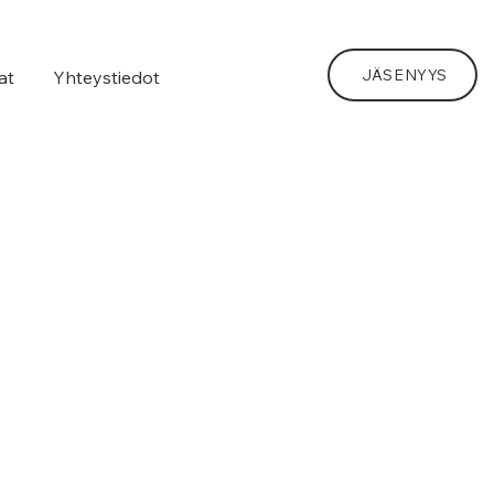
JÄSENYYS
lat
Yhteystiedot