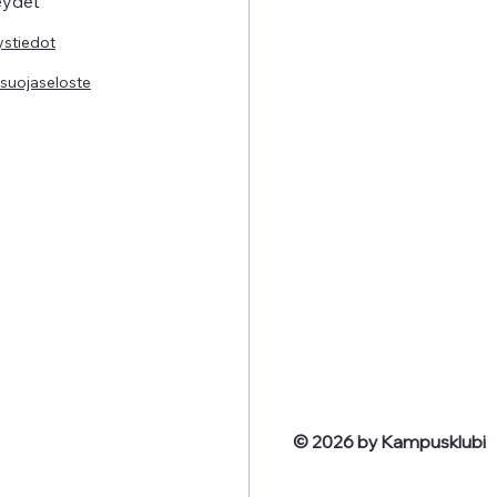
eydet
ystiedot
osuojaseloste
© 2026 by Kampusklubi