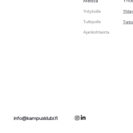
Yht
Meistä
Yrityksille
Yhte
Tutkijoille
Tiet
Ajankohtaista
info@kampusklubi.fi