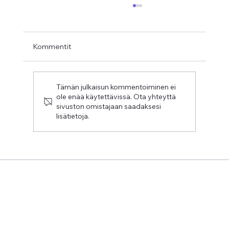
Kommentit
Tämän julkaisun kommentoiminen ei
ole enää käytettävissä. Ota yhteyttä
sivuston omistajaan saadaksesi
lisätietoja.
Wrapping Up the Kampusklubi
Mentoring Program 2025–26