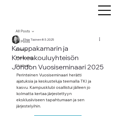
All Posts
Elina Tiainen
8.5.2025
All Posts
Kauppakamarin ja
Events
Korkeakouluyhteisön
Mentoring
Johdon Vuosiseminaari 2025
Students
Perinteinen Vuosiseminaari herätti 
ajatuksia ja keskusteluja teemalla TKI ja 
kasvu. Kampusklubi osallistui jälleen jo 
kolmatta kertaa järjestettyyn 
eksklusiiviseen tapahtumaan ja sen 
järjestelyihin.