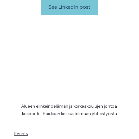
See LinkedIn post
Alueen elinkeinoelämän ja korkeakoulujen johtoa 
kokoontui Paidiaan keskustelmaan yhteistyöstä
Events